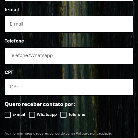
E-mail
Telefone
CPF
Quero receber contato por:
E-mail
Whatsapp
Telefone
Ao informar meus dados, eu concordo com a
Política de privacidade
.