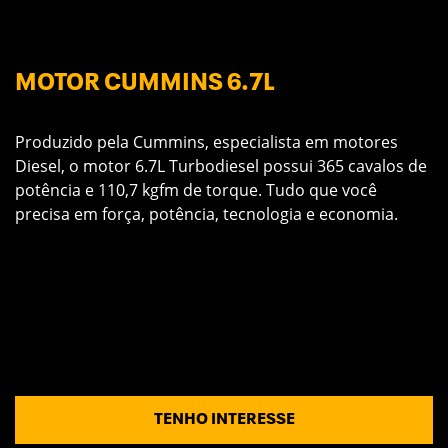
MOTOR CUMMINS 6.7L
U
m
Produzido pela Cummins, especialista em motores
A
 a
Diesel, o motor 6.7L Turbodiesel possui 365 cavalos de
m
potência e 110,7 kgfm de torque. Tudo que você
a
precisa em força, potência, tecnologia e economia.
C
e
TENHO INTERESSE