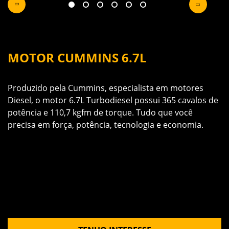
MOTOR CUMMINS 6.7L
U
m
Produzido pela Cummins, especialista em motores
A
 a
Diesel, o motor 6.7L Turbodiesel possui 365 cavalos de
m
potência e 110,7 kgfm de torque. Tudo que você
a
precisa em força, potência, tecnologia e economia.
C
e