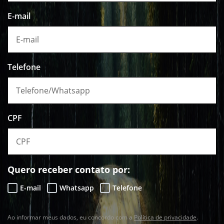
E-mail
Telefone
CPF
Quero receber contato por:
E-mail
Whatsapp
Telefone
Ao informar meus dados, eu concordo com a
Política de privacidade
.