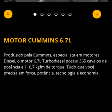
MOTOR CUMMINS 6.7L
U
m
Produzido pela Cummins, especialista em motores
A
 a
Diesel, o motor 6.7L Turbodiesel possui 365 cavalos de
m
potência e 110,7 kgfm de torque. Tudo que você
a
precisa em força, potência, tecnologia e economia.
C
e