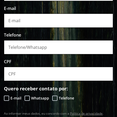
E-mail
Telefone
CPF
Quero receber contato por:
E-mail
Whatsapp
Telefone
Ao informar meus dados, eu concordo com a
Política de privacidade
.