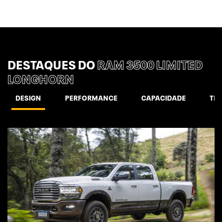
DESTAQUES DO
RAM 3500 LIMITED
LONGHORN
DESIGN
PERFORMANCE
CAPACIDADE
TE