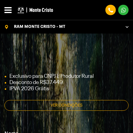
RAM MONTE CRISTO - MT
Exclusivo para CNPJ E Produtor Rural
Desconto de R$37.449
Oferta expirada!
IPVA 2026 Grátis
VER CONDIÇÕES