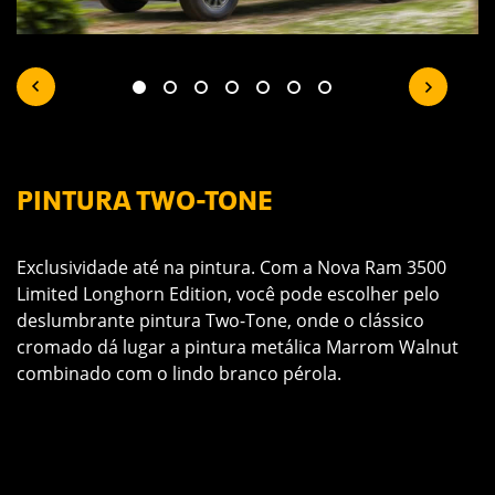
PINTURA TWO-TONE
M
6
Exclusividade até na pintura. Com a Nova Ram 3500
e
Limited Longhorn Edition, você pode escolher pelo
A
deslumbrante pintura Two-Tone, onde o clássico
m
cromado dá lugar a pintura metálica Marrom Walnut
p
combinado com o lindo branco pérola.