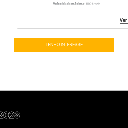
Velocidade máxima
: 160 km/h
Transmissão
: Automática de 6 velocidades
Ver
TENHO INTERESSE
2023