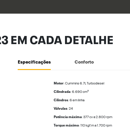
23 EM CADA DETALHE
Especificações
Conforto
Motor
: Cummins 6.7L Turbodiesel
Cilindrada
: 6.690 cm³
Cilindros
: 6 em linha
Válvulas
: 24
Potência máxima
: 377 cv a 2.800 rpm
Torque máximo
: 110 kgf.m a 1.700 rpm