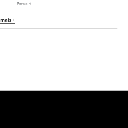
Portas
: 4
Lugares
: 5
 mais +