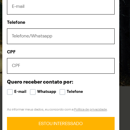
Telefone
CPF
Quero receber contato por:
E-mail
Whatsapp
Telefone
Ao informar meus dados, eu concordo com a
Política de privacidade
.
ESTOU INTERESSADO