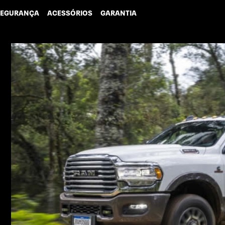
SEGURANÇA
ACESSÓRIOS
GARANTIA
MOTOR CUMMINS® TURBODIESEL
MAI
6.7L
Leve a
picape
Alta performance em qualquer terreno. Experimente
merca
o motor Cummins® Turbodiesel 6.7l: são 377 cavalos
e potência e 1.150 Nm de torque.