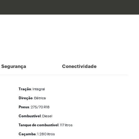
Segurança
Conectividade
Tração
: Integral
Direção
: Elétrica
Pneus
: 275/70 R18
Combustível
: Diesel
Tanque de combustível
: 117 litros
Caçamba
: 1.280 litros