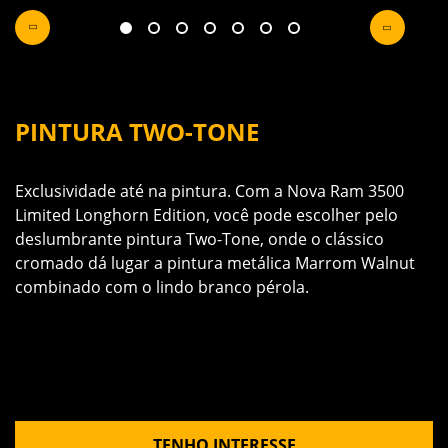
PINTURA TWO-TONE
6
Exclusividade até na pintura. Com a Nova Ram 3500
e
Limited Longhorn Edition, você pode escolher pelo
A
deslumbrante pintura Two-Tone, onde o clássico
m
cromado dá lugar a pintura metálica Marrom Walnut
p
combinado com o lindo branco pérola.
TENHO INTERESSE