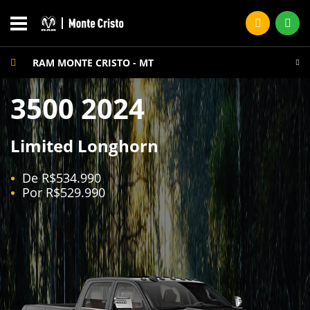
RAM MONTE CRISTO - MT
3500 2024
Limited Longhorn
De R$534.990
Por R$529.990