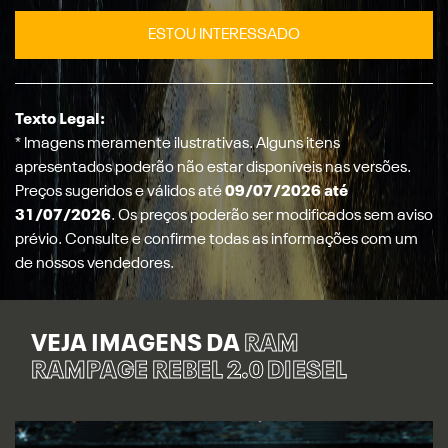
ESTOU INTERESSADO
Texto Legal:
* Imagens meramente ilustrativas. Alguns itens
apresentados poderão não estar disponíveis nas versões.
Preços sugeridos e válidos até
09/07/2026 até
31/07/2026
. Os preços poderão ser modificados sem aviso
prévio. Consulte e confirme todas as informações com um
de nossos vendedores.
VEJA IMAGENS DA
RAM
RAMPAGE REBEL 2.0 DIESEL