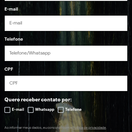
E-mail
Telefone
CPF
Quero receber contato por:
E-mail
Whatsapp
Telefone
Ao informar meus dados, eu concordo com a
Política de privacidade
.