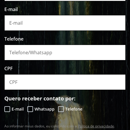
E-mail
Telefone
CPF
Quero receber contato por:
E-mail
Whatsapp
Telefone
Ao informar meus dados, eu concordo com a
Política de privacidade
.