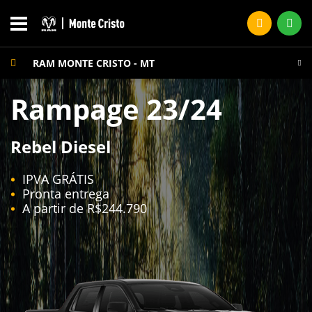
RAM MONTE CRISTO - MT
Rampage 23/24
Rebel Diesel
IPVA GRÁTIS
Pronta entrega
A partir de R$244.790