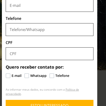
Telefone
CPF
Quero receber contato por:
E-mail
Whatsapp
Telefone
Ao informar meus dados, eu concordo com a
Política de
privacidade
.
ESTOU INTERESSADO