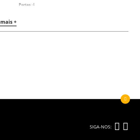
Portas
: 4
Lugares
: 5
 mais +
Consumo urbano
: 9,8 km/l
Consumo na estrada
: 12,4 km/l
SIGA-NOS: