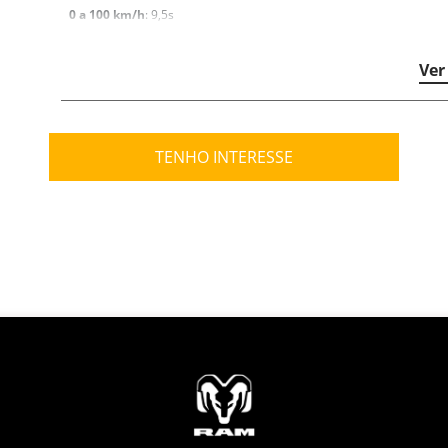
0 a 100 km/h
: 9,5s
Transmissão
: Automática de 9 velocidades
Ver
Tração
: 4X4 Auto e 4X4 reduzida com acionamento eletrônico
Direção
: Elétrica
TENHO INTERESSE