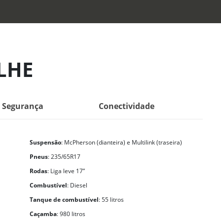
LHE
Segurança
Conectividade
Suspensão
: McPherson (dianteira) e Multilink (traseira)
Pneus
: 235/65R17
Rodas
: Liga leve 17”
Combustível
: Diesel
Tanque de combustível
: 55 litros
Caçamba
: 980 litros