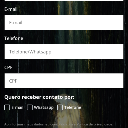
E-mail
Telefone
CPF
Quero receber contato por:
E-mail
Whatsapp
Telefone
Ao informar meus dados, eu concordo com a
Política de privacidade
.