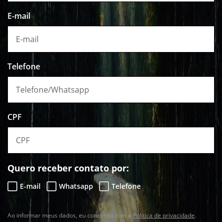
E-mail
Telefone
CPF
Quero receber contato por:
E-mail
Whatsapp
Telefone
Ao informar meus dados, eu concordo com a
Política de privacidade
.