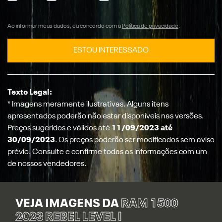
Ao informar meus dados, eu concordo com a
Política de privacidade
.
ESTOU INTERESSADO
Texto Legal:
* Imagens meramente ilustrativas. Alguns itens
apresentados poderão não estar disponíveis nas versões.
Preços sugeridos e válidos até
11/09/2023 até
30/09/2023
. Os preços poderão ser modificados sem aviso
prévio. Consulte e confirme todas as informações com um
de nossos vendedores.
VEJA IMAGENS DA
RAM 1500
2023 REBEL LEVEL I