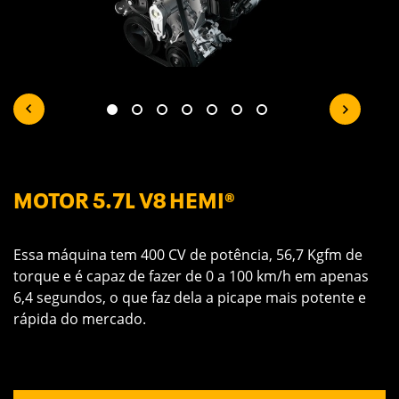
MOTOR 5.7L V8 HEMI®
E
12
Essa máquina tem 400 CV de potência, 56,7 Kgfm de
M
.
torque e é capaz de fazer de 0 a 100 km/h em apenas
bl
a
6,4 segundos, o que faz dela a picape mais potente e
qu
rápida do mercado.
D
e