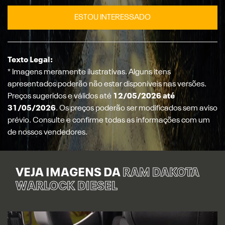
ESTOU INTERESSADO
Texto Legal:
* Imagens meramente ilustrativas. Alguns itens
apresentados poderão não estar disponíveis nas versões.
Preços sugeridos e válidos até
12/05/2026 até
31/05/2026
. Os preços poderão ser modificados sem aviso
prévio. Consulte e confirme todas as informações com um
de nossos vendedores.
VEJA IMAGENS DA
RAM DAKOTA
WARLOCK DIESEL