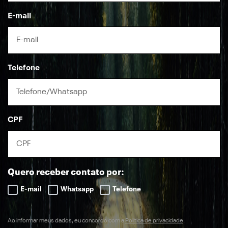
E-mail
Telefone
CPF
Quero receber contato por:
E-mail
Whatsapp
Telefone
Ao informar meus dados, eu concordo com a
Política de privacidade
.