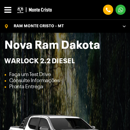
RAM MONTE CRISTO - MT
Nova Ram Dakota
WARLOCK 2.2 DIESEL
Faça um Test Drive
Consulte Informações
Pronta Entrega